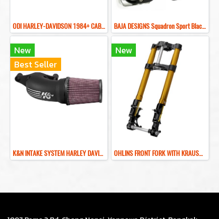
ODI HARLEY-DAVIDSON 1984+ CABLE VANS V-TWIN LOCK-ON GRIP SET-ปลอกมือแต่งฮาเล่ย์
BAJA DESIGNS Squadron Sport Black LED Auxiliary Light Pod Pair–Universal WHITE สปอร์ตไลท์
New
New
Best Seller
K&N INTAKE SYSTEM HARLEY DAVIDSON M8 กรองอากาศแต่ง KN สำหรับรถฮาเล่ย์ Touring Softail
OHLINS FRONT FORK WITH KRAUSMOTO KR8 INVERTED FRONT END KIT HARLEY TOURING โช็คหน้าฮาเล่ย์สีทอง ดำ