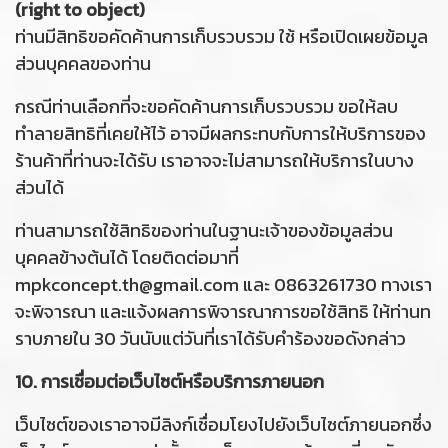
(right to object)
ท่านมีสิทธิขอคัดค้านการเก็บรวบรวม ใช้ หรือเปิดเผยข้อมูล
ส่วนบุคคลของท่าน
กรณีท่านเลือกที่จะขอคัดค้านการเก็บรวบรวม ขอให้ลบ
ทำลายสิทธิที่เคยให้ไว้ อาจมีผลกระทบกับการให้บริการของ
ร้านค้าที่ท่านจะได้รับ เราอาจจะไม่สามารถให้บริการในบาง
ส่วนได้
ท่านสามารถใช้สิทธิของท่านในฐานะเจ้าของข้อมูลส่วน
บุคคลข้างต้นได้ โดยติดต่อมาที่
mpkconcept.th@gmail.com และ 0863261730 ทางเรา
จะพิจารณา และแจ้งผลการพิจารณาการขอใช้สิทธิ ให้ท่านท
ราบภายใน 30 วันนับแต่วันที่เราได้รับคำร้องขอดังกล่าว
10. การเชื่อมต่อเว็บไซต์หรือบริการภายนอก
เว็บไซต์ของเราอาจมีลิงก์เชื่อมโยงไปยังเว็บไซต์ภายนอกซึ่ง