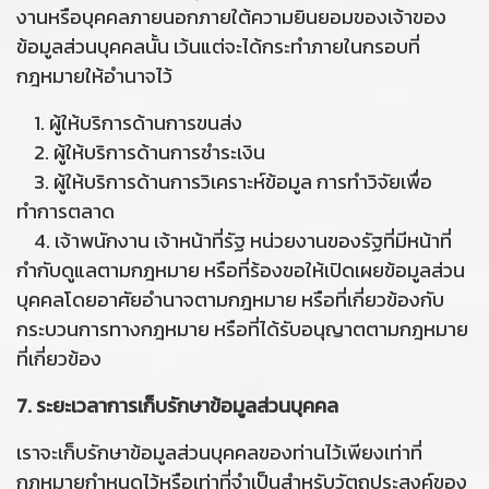
งานหรือบุคคลภายนอกภายใต้ความยินยอมของเจ้าของ
ข้อมูลส่วนบุคคลนั้น เว้นแต่จะได้กระทำภายในกรอบที่
กฎหมายให้อำนาจไว้
1. ผู้ให้บริการด้านการขนส่ง
2. ผู้ให้บริการด้านการชำระเงิน
3. ผู้ให้บริการด้านการวิเคราะห์ข้อมูล การทำวิจัยเพื่อ
ทำการตลาด
4. เจ้าพนักงาน เจ้าหน้าที่รัฐ หน่วยงานของรัฐที่มีหน้าที่
กำกับดูแลตามกฎหมาย หรือที่ร้องขอให้เปิดเผยข้อมูลส่วน
บุคคลโดยอาศัยอำนาจตามกฎหมาย หรือที่เกี่ยวข้องกับ
กระบวนการทางกฎหมาย หรือที่ได้รับอนุญาตตามกฎหมาย
ที่เกี่ยวข้อง
7. ระยะเวลาการเก็บรักษาข้อมูลส่วนบุคคล
เราจะเก็บรักษาข้อมูลส่วนบุคคลของท่านไว้เพียงเท่าที่
กฎหมายกำหนดไว้หรือเท่าที่จำเป็นสำหรับวัตถุประสงค์ของ