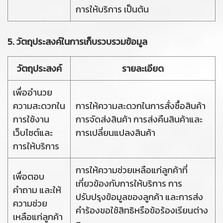
การให้บริการ เป็นต้น
5. วัตถุประสงค์ในการเก็บรวบรวมข้อมูล
วัตถุประสงค์
รายละเอียด
เพื่ออำนวย
ความสะดวกใน
การให้ความสะดวกในการสั่งซื้อสินค้า
การใช้งาน
การจัดส่งสินค้า การส่งคืนสินค้าและ
เว็บไซต์และ
การเปลี่ยนแปลงสินค้า
การให้บริการ
การให้ความช่วยเหลือแก่ลูกค้าที่
เพื่อตอบ
เกี่ยวข้องกับการให้บริการ การ
คำถาม และให้
ปรับปรุงข้อมูลของลูกค้า และการส่ง
ความช่วย
คำร้องขอใช้สิทธิหรือข้อร้องเรียนต่าง
เหลือแก่ลูกค้า