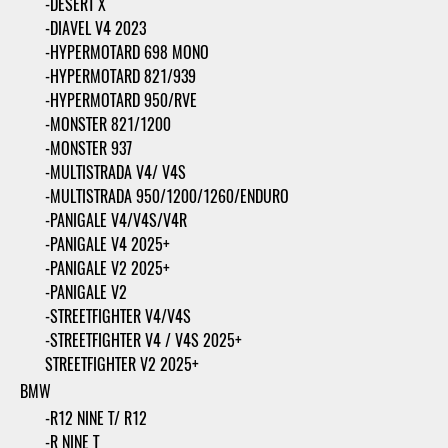
-DESERT X
-DIAVEL V4 2023
-HYPERMOTARD 698 MONO
-HYPERMOTARD 821/939
-HYPERMOTARD 950/RVE
-MONSTER 821/1200
-MONSTER 937
-MULTISTRADA V4/ V4S
-MULTISTRADA 950/1200/1260/ENDURO
-PANIGALE V4/V4S/V4R
-PANIGALE V4 2025+
-PANIGALE V2 2025+
-PANIGALE V2
-STREETFIGHTER V4/V4S
-STREETFIGHTER V4 / V4S 2025+
STREETFIGHTER V2 2025+
BMW
-R12 NINE T/ R12
-R NINE T