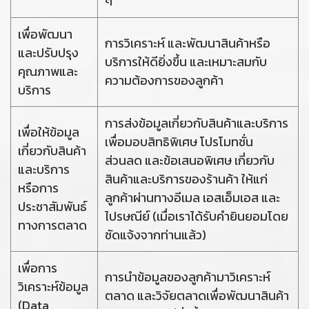
ๆ
เพื่อพัฒนา
การวิเคราะห์ และพัฒนาสินค้าหรือ
และปรับปรุง
บริการให้ดียิ่งขึ้น และเหมาะสมกับ
คุณภาพและ
ความต้องการของลูกค้า
บริการ
การส่งข้อมูลเกี่ยวกับสินค้าและบริการ
เพื่อให้ข้อมูล
เพื่อมอบสิทธิพิเศษ โปรโมทชั่น
เกี่ยวกับสินค้า
ส่วนลด และข้อเสนอพิเศษ เกี่ยวกับ
และบริการ
สินค้าและบริการของร้านค้า ให้แก่
หรือการ
ลูกค้าผ่านทางอีเมล เอสเอ็มเอส และ
ประชาสัมพันธ์
ไปรษณีย์ (เมื่อเราได้รับคำยินยอมโดย
ทางการตลาด
ชัดแจ้งจากท่านแล้ว)
เพื่อการ
การนำข้อมูลของลูกค้ามาวิเคราะห์
วิเคราะห์ข้อมูล
ตลาด และวิจัยตลาดเพื่อพัฒนาสินค้า
(Data