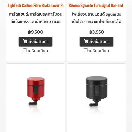
LighTech Carbon Fibre Brake Lever Protection (Proguard/ Brake guard) -การ์ด
Rizoma Sguardo Turn signal Bar-end -
การ์ดแฮนด์/การ์ดเบรคคาร์บอน
ไฟเลี้ยวปลายแฮนด์ Sguardo
ที่แข็งแกร่งและน้ำหนักเบา ช่วย
เป็นได้มากกว่าแค่ไฟเลี้ยวทั่วไป
ป้องกันการเบรคกระทันหันจาก
ด้วยฟังก์ชัน ไฟเลี้ยวปลายแฮนด์
฿9,500
฿3,950
การเกี่ยวหรือชนขณะขับขี่
ในตัว ที่ผสานดีไซน์เข้าด้วยกัน
สั่งซื้อสินค้า
สั่งซื้อสินค้า
อย่างลงตัวพร้อมเทคโนโลยีไฟ
เปรียบเทียบ
เปรียบเทียบ
SMD LED รุ่นล่าสุด ที่ให้ความ
สว่างชัดเจน