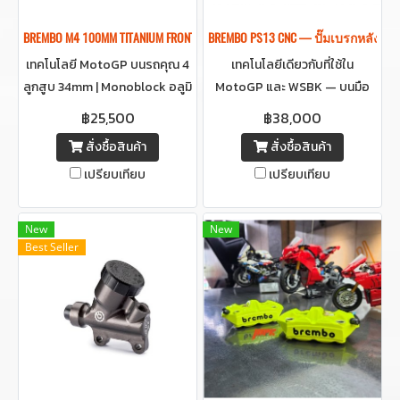
BREMBO M4 100MM TITANIUM FRONT BRAKE CALIPER ปั๊มเบรคเบรมโบ้สีไทเท
BREMBO PS13 CNC — ปั๊มเบรกหลัง Raci
เทคโนโลยี MotoGP บนรถคุณ 4
เทคโนโลยีเดียวกับที่ใช้ใน
ลูกสูบ 34mm | Monoblock อลูมิ
MotoGP และ WSBK — บนมือ
เนียม | น้ำหนักเบาเพียง 1,015 กรัม
คุณ ผลิตขึ้นจาก Billet
฿25,500
฿38,000
Aluminum ด้วยกระบวนการ CNC
สั่งซื้อสินค้า
สั่งซื้อสินค้า
Machined ความแม่นยำระดับ
เปรียบเทียบ
เปรียบเทียบ
Racing ให้ฟีลลิ่งการเบรกที่คุณ
รู้สึกได้ทุกมิลลิเมตร
New
New
Best Seller