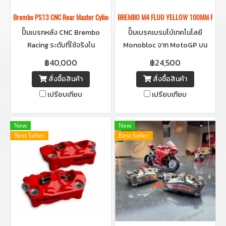
Brembo PS13 CNC Rear Master Cylinder — XA52130 ปั๊มเบรกหลัง Racing ระดั
BREMBO M4 FLUO YELLOW 100MM FRONT
ปั๊มเบรกหลัง CNC Brembo
ปั๊มเบรคเบรมโบ้เทคโนโลยี
Racing ระดับที่ใช้จริงใน
Monobloc จาก MotoGP บน
MotoGP / WSBK / Moto2
ถนนจริงกับสีเหลืองฟลูโอสะท้อน
฿40,000
฿24,500
แสง โดดเด่นทุกมุมมอง
สั่งซื้อสินค้า
สั่งซื้อสินค้า
เปรียบเทียบ
เปรียบเทียบ
New
New
Best Seller
Best Seller