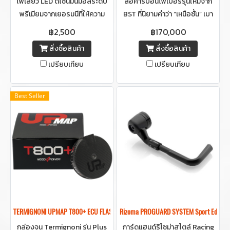
ไฟเลี้ยว LED ดีไซน์มินิมอลระดับ
ล้อคาร์บอนไฟเบอร์รุ่นใหม่จาก
พรีเมียมจากเยอรมนีที่ให้ความ
BST ที่นิยามคำว่า “เหนือชั้น” เบา
สว่างชัดเจนรอบทิศทาง
ปลอดภัย มาตรฐาน TÜV ให้ความ
฿2,500
฿170,000
ทนทานและความสวยงาม น้ำหนัก
สั่งซื้อสินค้า
สั่งซื้อสินค้า
เบาแต่แข็งแรง มีให้เลือกหลายสี
เปรียบเทียบ
เปรียบเทียบ
ดำ ทอง แดง เงิน ขาว น้ำเงิน ม่วง
เขียว
Best Seller
TERMIGNONI UPMAP T800+ ECU FLASH
Rizoma PROGUARD SYSTEM Sport Edition E
กล่องจูน Termignoni รุ่น Plus
การ์ดแฮนด์ริโซม่าสไตล์ Racing