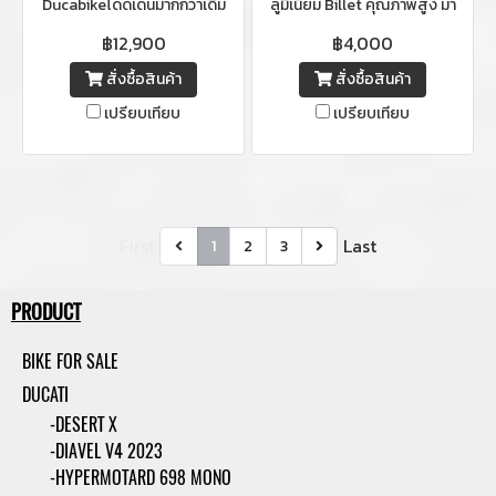
Ducabikeโดดเด่นมากกว่าเดิม
ลูมิเนียม Billet คุณภาพสูง มา
ด้วยไฟส่องสว่างที่เลือกเปิดปิด
พร้อมเทคโนโลยี SMD LED รุ่น
฿12,900
฿4,000
เองได้มีให้เลือกหลายสีสำหรับรถ
ล่าสุด ที่ให้ความสว่างคมชัด และ
สั่งซื้อสินค้า
สั่งซื้อสินค้า
Ducati โดยเฉพาะ
ผ่านมาตรฐานการรับรองยุโรป
เปรียบเทียบ
เปรียบเทียบ
เต็มรูปแบบ รูปทรงสวยเข้าได้กับ
หลายรุ่นรถสไตล์ Classic Retro
มีหลายแบบให้เลือก
First
Last
1
2
3
PRODUCT
BIKE FOR SALE
DUCATI
-DESERT X
-DIAVEL V4 2023
-HYPERMOTARD 698 MONO