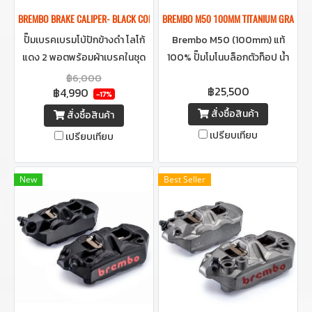
ฺBREMBO BRAKE CALIPER- BLACK COLOR REAR BRAKE RED LOGO
BREMBO M50 100MM TITANIUM GRAY FR
ปั๊มเบรคเบรมโบ้ปักข้างดำ โลโก้
Brembo M50 (100mm) แท้
แดง 2 พอตพร้อมผ้าเบรคในชุด
100% ปั๊มโมโนบล็อกตัวท็อป น้ำ
ของแท้ มาพร้อมกล่อง สำหรับรถ
หนักเบา เบรกนิ่ง เอาอยู่ทุก
฿6,000
฿25,500
฿4,990
มอเตอรไซด์
ความเร็ว
-17%
สั่งซื้อสินค้า
สั่งซื้อสินค้า
เปรียบเทียบ
เปรียบเทียบ
New
Best Seller