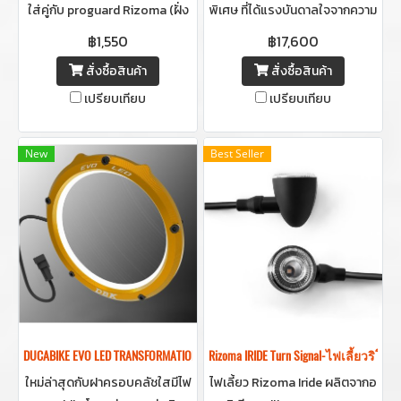
ใส่คู่กับ proguard Rizoma (ฝั่ง
พิเศษ ที่ได้แรงบันดาลใจจากความ
ขวา) เข้าเซตกัน
ดุดันและนักบิดสายสปอร์ต! ดีไซน์
฿1,550
฿17,600
โฉบเฉี่ยว สีดำ ทรงสปอร์ต เรียบ
สั่งซื้อสินค้า
สั่งซื้อสินค้า
ง่าย แต่โดดเด่นด้วยกรอบทรงคม
เปรียบเทียบ
เปรียบเทียบ
ชัด เพิ่มลุคดุดันให้กับมอเตอร์ไซค์
ทุกรุ่น
New
Best Seller
DUCABIKE EVO LED TRANSFORMATION KIT FOR CLEAR CLUTCH COVER DUCATI-ฝ
Rizoma IRIDE Turn Signal-ไฟเลี้ยวริโซม
ใหม่ล่าสุดกับฝาครอบคลัชใสมีไฟ
ไฟเลี้ยว Rizoma Iride ผลิตจากอ