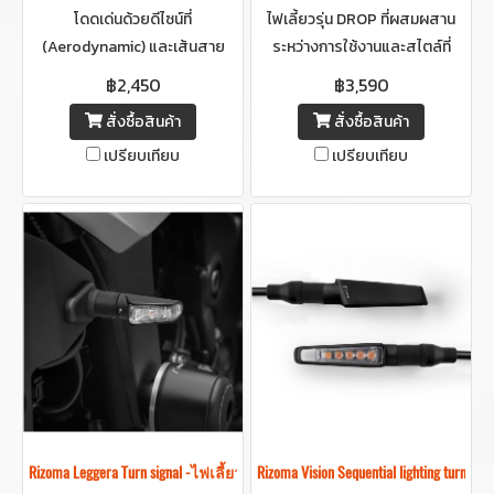
โดดเด่นด้วยดีไซน์ที่
ไฟเลี้ยวรุ่น DROP ที่ผสมผสาน
(Aerodynamic) และเส้นสาย
ระหว่างการใช้งานและสไตล์ที่
แบบโมเดิร์น ผสมผสานทั้งความ
ลงตัว ผลิตจากอะลูมิเนียมแท่ง
฿2,450
฿3,590
สวยงามและประสิทธิภาพไว้อย่าง
(Billet Aluminum) แข็งแรง น้ำ
สั่งซื้อสินค้า
สั่งซื้อสินค้า
ลงตัว
หนักเบา พร้อมเทคโนโลยีไฟ SMD
เปรียบเทียบ
เปรียบเทียบ
LED รุ่นล่าสุด ที่ให้ความสว่าง
ชัดเจน
Rizoma Leggera Turn signal -ไฟเลี้ยวริโซม่า
Rizoma Vision Sequential lighting turn si