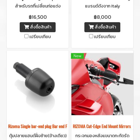
สำหรับรถที่เปลี่ยนท่อแต่ง
แบรนด์ดังจาก Italy
สามารถติดตั้งและเชื่อมต่อผ่าน
฿16,500
฿8,000
มือถือด้วย Bluetooth ได้เลย
สั่งซื้อสินค้า
สั่งซื้อสินค้า
เพื่อปรับจูนระบบการทำงานของ
เปรียบเทียบ
เปรียบเทียบ
รถให้สมบูรณ์ เพิ้มความแรง
แม่นยำและความสนุกแบบไร้ขีด
จำกัด
New
Rizoma Single bar-end plug Bar end Finisher left side Proguard System
RIZOMA Cut-Edge End Mount Mirrors 
ตุ้มปลายแฮนด์ฝั่งซ้าย(ข้างเดียว)
กระจกมองหลังแขนาดกะทัดรัด