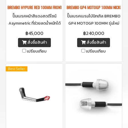
BREMBO HYPURE RED 100MM FRONT BRAKE CALIPER ปั๊มเบรคเบรมโบ้สีแดง 
BREMBO GP4 MOTOGP 100MM NICKEL FRO
ปั๊มเบรคหน้าสีแดงสดดีไซน์
ปั๊มเบรคเบรมโบ้นิกเกิล BREMBO
Asymmetric ที่ช่วยลดน้ำหนักได้
GP4 MOTOGP 100MM รุ่นใหม่
10%ทำให้เป็น Caliper ที่เบาที่สุด
ล่าสุดมาพร้อมครีบ ขนาด 4 สูบ
฿45,000
฿240,000
ในคลาสเดียวกัน ผลิตจาก
30 มม. เป็นปั๊มเบรคตัวท๊อปใน
สั่งซื้อสินค้า
สั่งซื้อสินค้า
อะลูมิเนียมหล่อชิ้นเดียว ให้ความ
ตระกูล GP4 ได้รับแรงบันดาลใจ
เปรียบเทียบ
เปรียบเทียบ
แข็งแกร่งสูงและน้ำหนักเบา
จากคาลิเปอร์โมโนบล็อกที่พัฒนา
ขึ้นสำหรับ MotoGP!
Best Seller