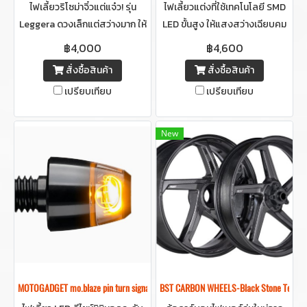
ไฟเลี้ยวริโซม่าจิ๋วแต่แจ๋ว! รุ่น
ไฟเลี้ยวแต่งที่ใช้เทคโนโลยี SMD
Leggera ดวงเล็กแต่สว่างมาก ให้
LED ขั้นสูง ให้แสงสว่างเฉียบคม
ลุคสปอร์ตยิ่งกว่าเดิม สว่างคม
มองเห็นได้ชัดแม้เวลากลางวันและ
฿4,000
฿4,600
ชัดระดับโปร
ให้เอฟเฟกต์ไฟวิ่งที่ไหลลื่นไร้ที่ติ
สั่งซื้อสินค้า
สั่งซื้อสินค้า
เปรียบเทียบ
เปรียบเทียบ
New
MOTOGADGET mo.blaze pin turn signal
BST CARBON WHEELS-Black Stone Tek "S