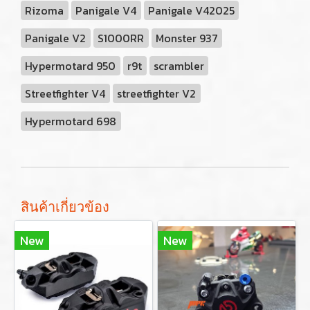
Rizoma
Panigale V4
Panigale V42025
Panigale V2
S1000RR
Monster 937
Hypermotard 950
r9t
scrambler
Streetfighter V4
streetfighter V2
Hypermotard 698
สินค้าเกี่ยวข้อง
New
New