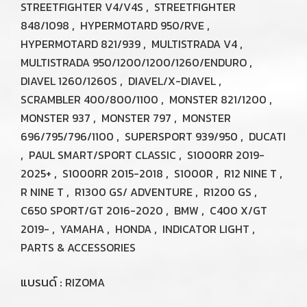
,
STREETFIGHTER V4/V4S
STREETFIGHTER
,
,
848/1098
HYPERMOTARD 950/RVE
,
,
HYPERMOTARD 821/939
MULTISTRADA V4
,
MULTISTRADA 950/1200/1200/1260/ENDURO
,
,
DIAVEL 1260/1260S
DIAVEL/X-DIAVEL
,
,
SCRAMBLER 400/800/1100
MONSTER 821/1200
,
,
MONSTER 937
MONSTER 797
MONSTER
,
,
696/795/796/1100
SUPERSPORT 939/950
DUCATI
,
,
PAUL SMART/SPORT CLASSIC
S1000RR 2019-
,
,
,
,
2025+
S1000RR 2015-2018
S1000R
R12 NINE T
,
,
,
R NINE T
R1300 GS/ ADVENTURE
R1200 GS
,
,
C650 SPORT/GT 2016-2020
BMW
C400 X/GT
,
,
,
,
2019-
YAMAHA
HONDA
INDICATOR LIGHT
PARTS & ACCESSORIES
แบรนด์ :
RIZOMA