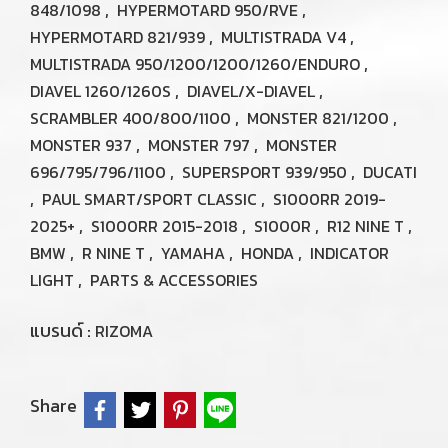
,
,
848/1098
HYPERMOTARD 950/RVE
,
,
HYPERMOTARD 821/939
MULTISTRADA V4
,
MULTISTRADA 950/1200/1200/1260/ENDURO
,
,
DIAVEL 1260/1260S
DIAVEL/X-DIAVEL
,
,
SCRAMBLER 400/800/1100
MONSTER 821/1200
,
,
MONSTER 937
MONSTER 797
MONSTER
,
,
696/795/796/1100
SUPERSPORT 939/950
DUCATI
,
,
PAUL SMART/SPORT CLASSIC
S1000RR 2019-
,
,
,
,
2025+
S1000RR 2015-2018
S1000R
R12 NINE T
,
,
,
,
BMW
R NINE T
YAMAHA
HONDA
INDICATOR
,
LIGHT
PARTS & ACCESSORIES
แบรนด์ :
RIZOMA
Share