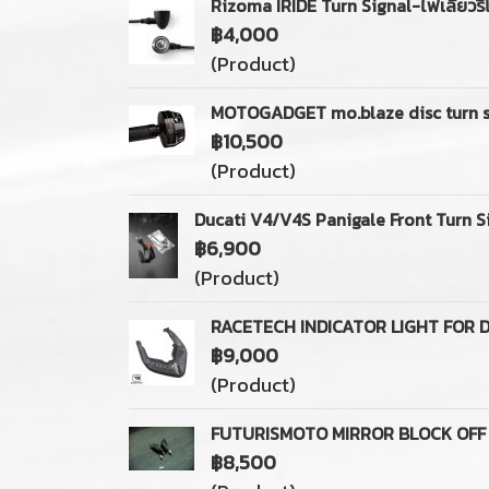
Rizoma IRIDE Turn Signal-ไฟเลี้ยวริ
฿4,000
(Product)
MOTOGADGET mo.blaze disc turn si
฿10,500
(Product)
Ducati V4/V4S Panigale Front Turn Si
฿6,900
(Product)
RACETECH INDICATOR LIGHT FOR 
฿9,000
(Product)
FUTURISMOTO MIRROR BLOCK OFF 
฿8,500