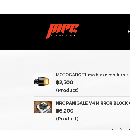
MOTOGADGET mo.blaze pin turn si
฿2,500
(Product)
NRC PANIGALE V4 MIRROR BLOCK 
฿6,200
(Product)