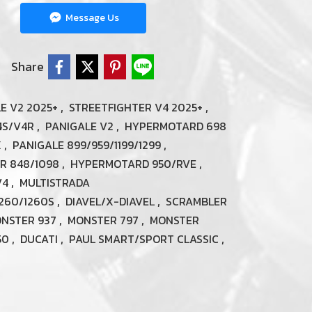
Message Us
Share
,
,
E V2 2025+
STREETFIGHTER V4 2025+
,
,
4S/V4R
PANIGALE V2
HYPERMOTARD 698
,
,
X
PANIGALE 899/959/1199/1299
,
,
R 848/1098
HYPERMOTARD 950/RVE
,
V4
MULTISTRADA
,
,
1260/1260S
DIAVEL/X-DIAVEL
SCRAMBLER
,
,
NSTER 937
MONSTER 797
MONSTER
,
,
,
50
DUCATI
PAUL SMART/SPORT CLASSIC