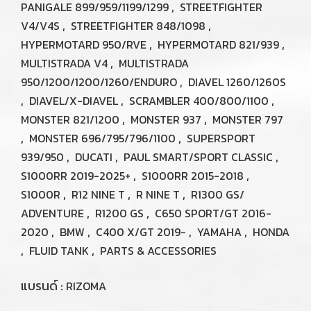
,
PANIGALE 899/959/1199/1299
STREETFIGHTER
,
,
V4/V4S
STREETFIGHTER 848/1098
,
,
HYPERMOTARD 950/RVE
HYPERMOTARD 821/939
,
MULTISTRADA V4
MULTISTRADA
,
950/1200/1200/1260/ENDURO
DIAVEL 1260/1260S
,
,
,
DIAVEL/X-DIAVEL
SCRAMBLER 400/800/1100
,
,
MONSTER 821/1200
MONSTER 937
MONSTER 797
,
,
MONSTER 696/795/796/1100
SUPERSPORT
,
,
,
939/950
DUCATI
PAUL SMART/SPORT CLASSIC
,
,
S1000RR 2019-2025+
S1000RR 2015-2018
,
,
,
S1000R
R12 NINE T
R NINE T
R1300 GS/
,
,
ADVENTURE
R1200 GS
C650 SPORT/GT 2016-
,
,
,
,
2020
BMW
C400 X/GT 2019-
YAMAHA
HONDA
,
,
FLUID TANK
PARTS & ACCESSORIES
แบรนด์ :
RIZOMA