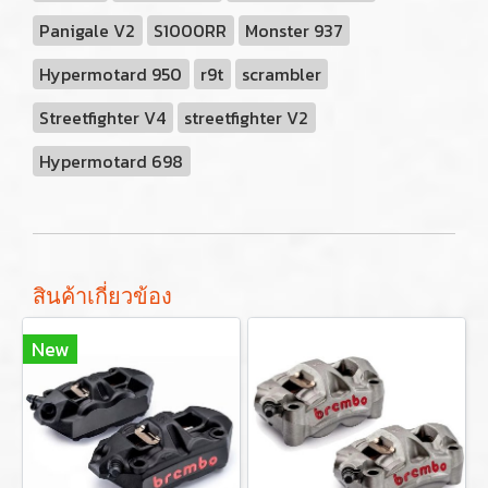
Panigale V2
S1000RR
Monster 937
Hypermotard 950
r9t
scrambler
Streetfighter V4
streetfighter V2
Hypermotard 698
สินค้าเกี่ยวข้อง
New