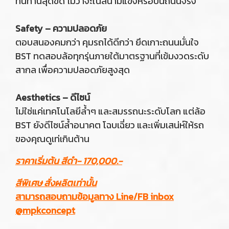
ทนทานสุดขีด ไม่ว่าจะในสนามแข่งหรือบนถนนจริง
Safety – ความปลอดภัย
ตอบสนองคมกว่า คุมรถได้ดีกว่า ยึดเกาะถนนมั่นใจ
BST ทดสอบล้อทุกรุ่นภายใต้มาตรฐานที่เข้มงวดระดับ
สากล เพื่อความปลอดภัยสูงสุด
Aesthetics – ดีไซน์
ไม่ใช่แค่เทคโนโลยีล้ำๆ และสมรรถนะระดับโลก แต่ล้อ
BST ยังดีไซน์ล้ำอนาคต โฉบเฉี่ยว และเพิ่มเสน่ห์ให้รถ
ของคุณดูเท่เกินต้าน
ราคาเริ่มต้น สีดำ- 170,000.-
สีพิเศษ สั่งผลิตเท่านั้น
สามารถสอบถามข้อมูลทาง Line/FB inbox
@mpkconcept