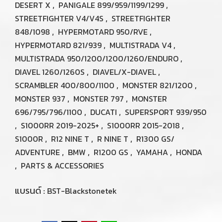
,
,
DESERT X
PANIGALE 899/959/1199/1299
,
STREETFIGHTER V4/V4S
STREETFIGHTER
,
,
848/1098
HYPERMOTARD 950/RVE
,
,
HYPERMOTARD 821/939
MULTISTRADA V4
,
MULTISTRADA 950/1200/1200/1260/ENDURO
,
,
DIAVEL 1260/1260S
DIAVEL/X-DIAVEL
,
,
SCRAMBLER 400/800/1100
MONSTER 821/1200
,
,
MONSTER 937
MONSTER 797
MONSTER
,
,
696/795/796/1100
DUCATI
SUPERSPORT 939/950
,
,
,
S1000RR 2019-2025+
S1000RR 2015-2018
,
,
,
S1000R
R12 NINE T
R NINE T
R1300 GS/
,
,
,
,
ADVENTURE
BMW
R1200 GS
YAMAHA
HONDA
,
PARTS & ACCESSORIES
แบรนด์ :
BST-Blackstonetek