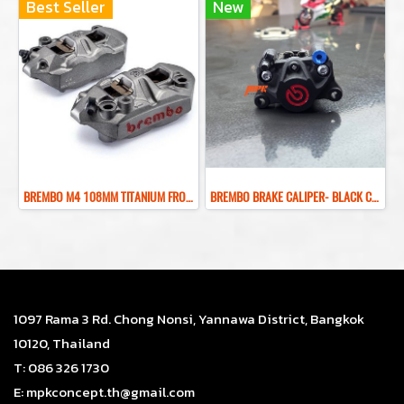
Best Seller
New
BREMBO M4 108MM TITANIUM FRONT BRAKE CALIPER ปั๊มเบรคเบรมโบ้สีไทเทเนียม 108MM
ฺBREMBO BRAKE CALIPER- BLACK COLOR REAR BRAKE RED LOGO
1097 Rama 3 Rd. Chong Nonsi, Yannawa District, Bangkok
10120, Thailand
T: 086 326 1730
E: mpkconcept.th@gmail.com