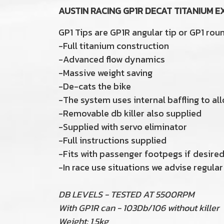
AUSTIN RACING GP1R DECAT TITANIUM 
GP1 Tips are GP1R angular tip or GP1 roun
-Full titanium construction
-Advanced flow dynamics
-Massive weight saving
-De-cats the bike
-The system uses internal baffling to al
-Removable db killer also supplied
-Supplied with servo eliminator
-Full instructions supplied
-Fits with passenger footpegs if desire
-In race use situations we advise regular
DB LEVELS - TESTED AT 5500RPM
With GP1R can - 103Db/106 without killer
Weight: 1.5kg