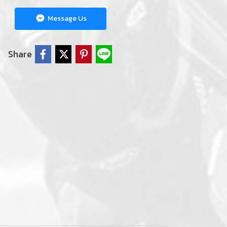
Message Us
Share