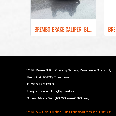
ฺBREMBO BRAKE CALIPER- BLACK COLOR REAR BRAKE RED LOGO
1097 Rama 3 Rd. Chong Nonsi, Yannawa District,
Bangkok 10120, Thailand
T: 086 326 1730
E: mpkconcept.th@gmail.com
Open: Mon-Sat (10.00 am-6.30 pm)
1097 ถ.พระราม 3 ช่องนนทรี เขตยานนาวา กทม. 10120