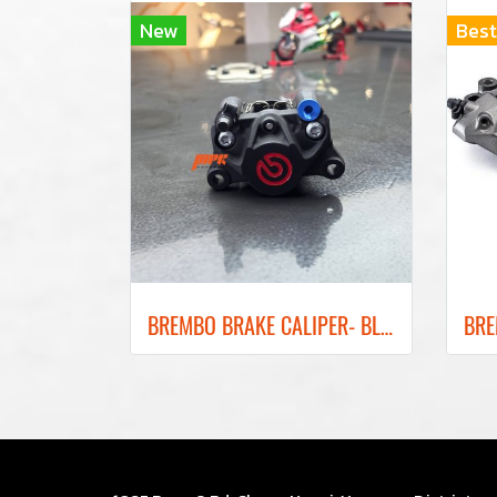
New
Best
ฺBREMBO BRAKE CALIPER- BLACK COLOR REAR BRAKE RED LOGO