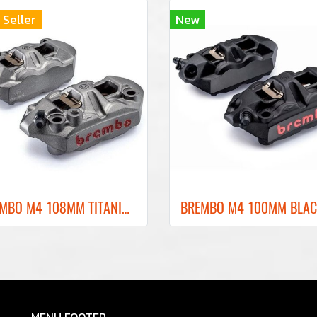
 Seller
New
BREMBO M4 108MM TITANIUM FRONT BRAKE CALIPER ปั๊มเบรคเบรมโบ้สีไทเทเนียม 108MM