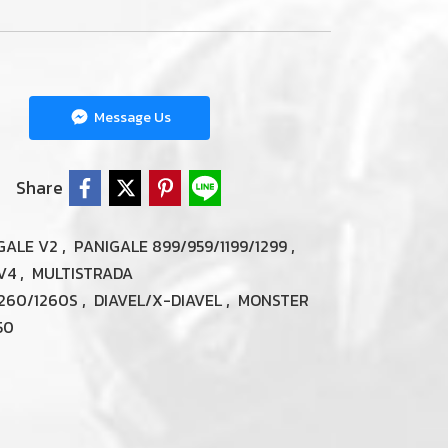
Message Us
Share
,
,
GALE V2
PANIGALE 899/959/1199/1299
,
 V4
MULTISTRADA
,
,
1260/1260S
DIAVEL/X-DIAVEL
MONSTER
50