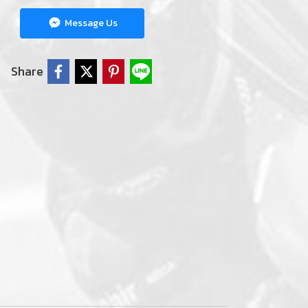
Message Us
Share