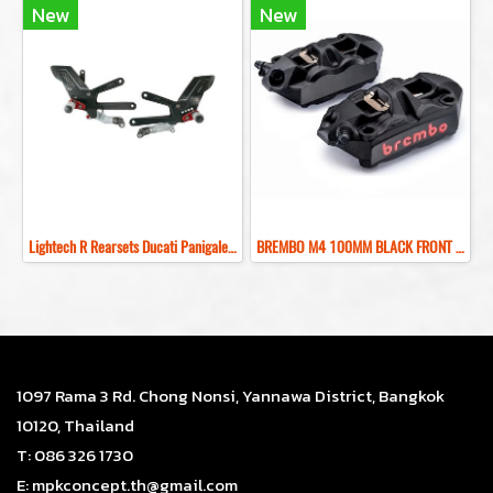
New
New
Lightech R Rearsets Ducati Panigale V4 2025 (Adjustable Rearsets) เกียร์โยง
BREMBO M4 100MM BLACK FRONT BRAKE CALIPER ปั๊มเบรคเบรมโบ้สีดำ 100MM
1097 Rama 3 Rd. Chong Nonsi, Yannawa District, Bangkok
10120, Thailand
T: 086 326 1730
E: mpkconcept.th@gmail.com