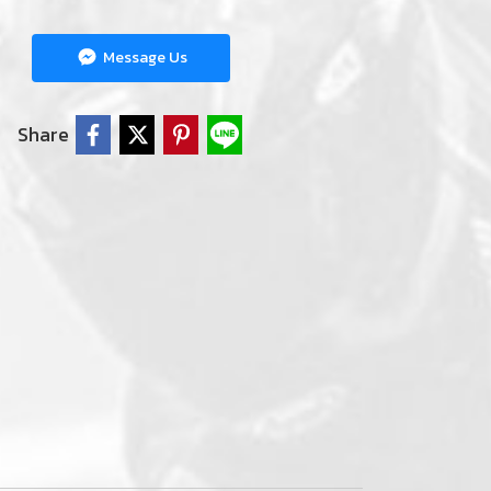
Message Us
Share