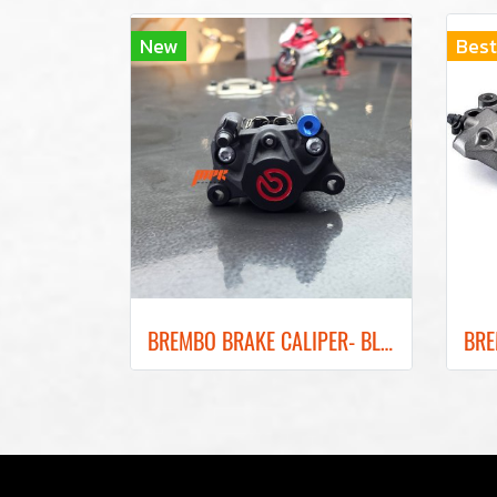
New
Best
ฺBREMBO BRAKE CALIPER- BLACK COLOR REAR BRAKE RED LOGO