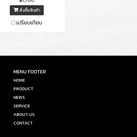
อร์วิสรถได้ง่ายขึ้น ใช้ได้กับ
สั่งซื้อสินค้า
รถหลายรุ่น เช่น Panigale
99/959/1199/1299/V4,
เปรียบเทียบ
treetfighter V4, Diavel,
XDiavel, Multistrada
1200/1260/V4,
Hyeprmotard
821/939/950, Monster
5/796/1100/1200/821/797/937,
MENU FOOTER
000RR, S1000XR, Rninet,
R, R1/R1M, ZX10RR และอีก
HOME
หลากหลายรุ่น
PRODUCT
NEWS
SERVICE
ABOUT US
CONTACT