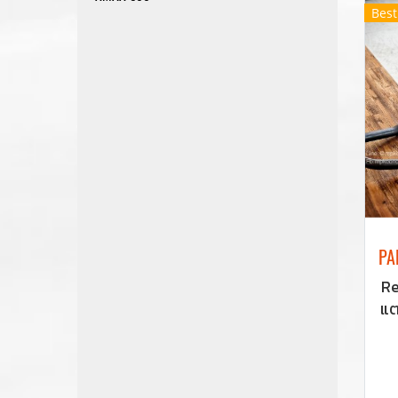
82
Best
7
1
H
Re
แต
เ
หล