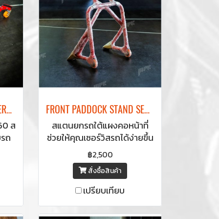
NEW! PADDOCK STAND SERVICE 360(PROARM) สแตนยกรถล้อหลังมอเตอร์ไซด์ Bigbike (อาร์มเดี่ยว) หมุนได้ 360 องศา
FRONT PADDOCK STAND SERVICE FOR BIGBIKE สแตนยกรถใต้แผงคอ
60 ส
สแตนยกรถใต้แผงคอหน้าที่
บรถ
ช่วยให้คุณเซอร์วิสรถได้ง่ายขึ้น
ยให้
ใช้ได้กับรถหลายรุ่น เช่น
฿2,500
กว่า
Panigale
สั่งซื้อสินค้า
อมี
899/959/1199/1299/V4,
หลัง
Streetfighter V4, Diavel,
เปรียบเทียบ
ับรถ
XDiavel, Multistrada
่น
1200/1260/V4,