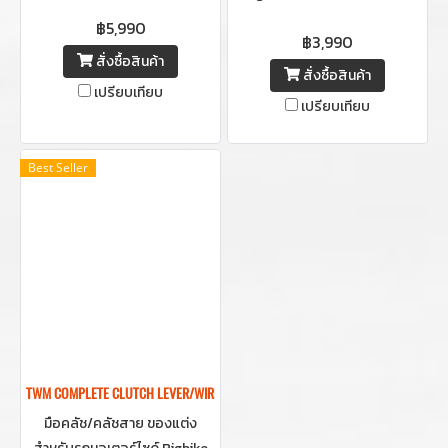
จากคาร์บอนแข็งแรง น้ำหนักเบา
โดยไม่ตั้งใจที่อาจเกิดจากการ
฿5,990
฿3,990
รุ่น Quick release สามารถเลือก
เกี่ยวหรือการกระแทก ช่วยป้องกัน
สั่งซื้อสินค้า
สีฝาบิดตรงกลางได้ให้เข้ากับตัว
อันตรายขณะขับขี่ **ในชุด
สั่งซื้อสินค้า
เปรียบเทียบ
รถ
ประกอบด้วยการ์ดเบรคด้านขวา
เปรียบเทียบ
และ ตุ้มปลายแฮนด์ด้านซ้าย**
Best Seller
TWM COMPLETE CLUTCH LEVER/WIRE CLUTCH-คลัชสาย/มือคลัชแต่งรถมอเตอ
มือคลัช/คลัชสาย ของแต่ง