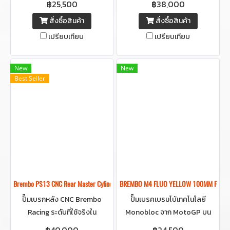
฿25,500
฿38,000
Aluminum ด้วยกระบวนการ CNC
สั่งซื้อสินค้า
สั่งซื้อสินค้า
Machined ความแม่นยำระดับ
เปรียบเทียบ
เปรียบเทียบ
Racing ให้ฟีลลิ่งการเบรกที่คุณ
รู้สึกได้ทุกมิลลิเมตร
New
New
Best Seller
Brembo PS13 CNC Rear Master Cylinder — XA52130 ปั๊มเบรกหลัง Racing ระดั
BREMBO M4 FLUO YELLOW 100MM FRONT
ปั๊มเบรกหลัง CNC Brembo
ปั๊มเบรคเบรมโบ้เทคโนโลยี
Racing ระดับที่ใช้จริงใน
Monobloc จาก MotoGP บน
MotoGP / WSBK / Moto2
ถนนจริงกับสีเหลืองฟลูโอสะท้อน
฿40,000
฿24,500