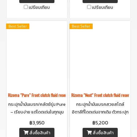
ละเอียด
ที่ใส่ใจทุกรายละเอียด
เปรียบเทียบ
เปรียบเทียบ
Best Seller
Best Seller
Rizoma "Pure" Front clutch fluid reservoir -กระปุกน้ำมันคลัชริโซม่า (ใบกลาง
Rizoma "Next" Front clutch fluid reser
กระปุกน้ำมันเบรก/คลัตช์รุ่น Pure
กระปุกน้ำมันเบรคสวยสไตล์
– เรียบง่าย แต่โดดเด่นในทุกมุม
อิตาลีที่โดดเด่นจากเดิม ตัวกระปุก
มอง ดีไซน์มินิมอลแต่ดูแพงมอง
ใส โชว์น้ำมันข้างใน สร้างมิติใหม่ให้
฿3,950
฿5,200
เห็นน้ำมันข้างในด้วยการออกแบบ
รถดูสวยและแตกต่างอย่างมีชั้น
สั่งซื้อสินค้า
สั่งซื้อสินค้า
ที่ใส่ใจทุกรายละเอียด
เชิง