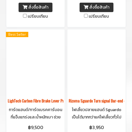
ในคลาสเดียวกัน ผลิตจาก
30 มม. เป็นปั๊มเบรคตัวท๊อปใน
สั่งซื้อสินค้า
สั่งซื้อสินค้า
อะลูมิเนียมหล่อชิ้นเดียว ให้ความ
ตระกูล GP4 ได้รับแรงบันดาลใจ
เปรียบเทียบ
เปรียบเทียบ
แข็งแกร่งสูงและน้ำหนักเบา
จากคาลิเปอร์โมโนบล็อกที่พัฒนา
ขึ้นสำหรับ MotoGP!
Best Seller
LighTech Carbon Fibre Brake Lever Protection (Proguard/ Brake guard) -การ์ด
Rizoma Sguardo Turn signal Bar-end -
การ์ดแฮนด์/การ์ดเบรคคาร์บอน
ไฟเลี้ยวปลายแฮนด์ Sguardo
ที่แข็งแกร่งและน้ำหนักเบา ช่วย
เป็นได้มากกว่าแค่ไฟเลี้ยวทั่วไป
ป้องกันการเบรคกระทันหันจาก
ด้วยฟังก์ชัน ไฟเลี้ยวปลายแฮนด์
฿9,500
฿3,950
การเกี่ยวหรือชนขณะขับขี่
ในตัว ที่ผสานดีไซน์เข้าด้วยกัน