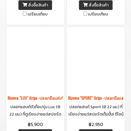
สั่งซื้อสินค้า
สั่งซื้อสินค้า
อย่างลงตัวพร้อมเทคโนโลยีไฟ
เปรียบเทียบ
เปรียบเทียบ
SMD LED รุ่นล่าสุด ที่ให้ความ
สว่างชัดเจน
Rizoma "LUX" Grips -ปลอกมือแต่งริโซม่า
Rizoma "SPORT" Grips -ปลอกมือแต่งริ
ปลอกแฮนด์ตัวท๊อปรุ่น Lux (Ø
ปลอกแฮนด์ Sport (Ø 22 มม.) ที่
22 มม.) ที่ดูเรียบง่ายแต่สปอร์ต
เรียบง่ายแต่สปอร์ตเต็มขั้น! ดีไซน์
อย่างมีระดับที่ผสานดีไซน์มินิมอล
เน้นความมินิมอลที่ผสานอารมณ์
฿5,900
฿2,950
กับอารมณ์สปอร์ตได้อย่างลงตัว
สปอร์ตอย่างลงตัว ผลิตจาก