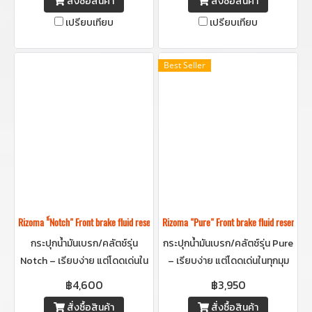
สั่งซื้อสินค้า
สั่งซื้อสินค้า
ละเอียด
เปรียบเทียบ
เปรียบเทียบ
Best Seller
Rizoma "์Notch" Front brake fluid reservoir -กระปุกน้ำมันเบรกริโซม่า (ใบใหญ
Rizoma "Pure" Front brake fluid reserv
กระปุกน้ำมันเบรก/คลัตช์รุ่น
กระปุกน้ำมันเบรก/คลัตช์รุ่น Pure
Notch – เรียบง่าย แต่โดดเด่นใน
– เรียบง่าย แต่โดดเด่นในทุกมุม
ทุกมุมมอง ดีไซน์มินิมอลแต่ดูแพง
มอง ดีไซน์มินิมอลแต่ดูแพงมอง
฿4,600
฿3,950
ด้วยการออกแบบที่ใส่ใจทุกราย
เห็นน้ำมันข้างในด้วยการออกแบบ
สั่งซื้อสินค้า
สั่งซื้อสินค้า