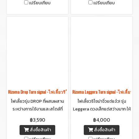
เปรียบเทียบ
เปรียบเทียบ
Rizoma Drop Turn signal -ไฟเลี้ยวริโซม่า
Rizoma Leggera Turn signal -ไฟเลี้ยวริโ
ไฟเลี้ยวรุ่น DROP ที่ผสมผสาน
ไฟเลี้ยวริโซม่าจิ๋วแต่แจ๋ว! รุ่น
ระหว่างการใช้งานและสไตล์ที่
Leggera ดวงเล็กแต่สว่างมาก ให้
ลงตัว ผลิตจากอะลูมิเนียมแท่ง
ลุคสปอร์ตยิ่งกว่าเดิม สว่างคม
฿3,590
฿4,000
(Billet Aluminum) แข็งแรง น้ำ
ชัดระดับโปร
สั่งซื้อสินค้า
สั่งซื้อสินค้า
หนักเบา พร้อมเทคโนโลยีไฟ SMD