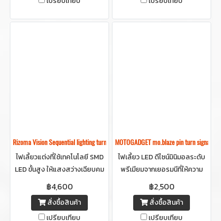
เปรียบเทียบ
เปรียบเทียบ
LED รุ่นล่าสุด ที่ให้ความสว่าง
ชัดเจน
Rizoma Vision Sequential lighting turn signal -ไฟเลี้ยวริโซม่า
MOTOGADGET mo.blaze pin turn signal
ไฟเลี้ยวแต่งที่ใช้เทคโนโลยี SMD
ไฟเลี้ยว LED ดีไซน์มินิมอลระดับ
LED ขั้นสูง ให้แสงสว่างเฉียบคม
พรีเมียมจากเยอรมนีที่ให้ความ
มองเห็นได้ชัดแม้เวลากลางวันและ
สว่างชัดเจนรอบทิศทาง
฿4,600
฿2,500
ให้เอฟเฟกต์ไฟวิ่งที่ไหลลื่นไร้ที่ติ
สั่งซื้อสินค้า
สั่งซื้อสินค้า
เปรียบเทียบ
เปรียบเทียบ