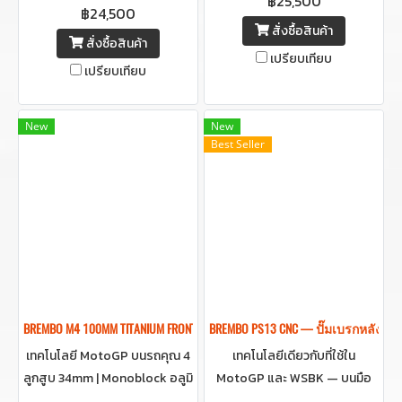
฿25,500
฿24,500
สั่งซื้อสินค้า
สั่งซื้อสินค้า
เปรียบเทียบ
เปรียบเทียบ
New
New
Best Seller
BREMBO M4 100MM TITANIUM FRONT BRAKE CALIPER ปั๊มเบรคเบรมโบ้สีไทเท
BREMBO PS13 CNC — ปั๊มเบรกหลัง Raci
เทคโนโลยี MotoGP บนรถคุณ 4
เทคโนโลยีเดียวกับที่ใช้ใน
ลูกสูบ 34mm | Monoblock อลูมิ
MotoGP และ WSBK — บนมือ
เนียม | น้ำหนักเบาเพียง 1,015 กรัม
คุณ ผลิตขึ้นจาก Billet