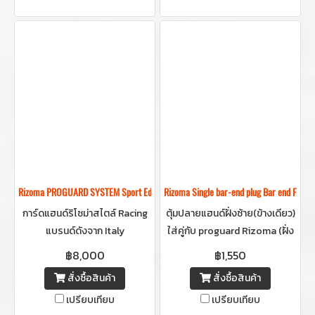
เขียว
แม่นยำและความสนุกแบบไร้ขีด
จำกัด
Rizoma PROGUARD SYSTEM Sport Edition End Mount (Right side)
Rizoma Single bar-end plug Bar end Finish
การ์ดแฮนด์ริโซม่าสไตล์ Racing
ตุ้มปลายแฮนด์ฝั่งซ้าย(ข้างเดียว)
แบรนด์ดังจาก Italy
ใส่คู่กับ proguard Rizoma (ฝั่ง
ขวา) เข้าเซตกัน
฿8,000
฿1,550
สั่งซื้อสินค้า
สั่งซื้อสินค้า
เปรียบเทียบ
เปรียบเทียบ