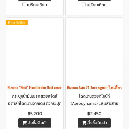
เปรียบเทียบ
เปรียบเทียบ
Best Seller
Rizoma "Next" Front brake fluid reservoir -กระปุกน้ำมันเบรคริโซม่า (ใบใหญ่)
Rizoma Avio 21 Turn signal -ไฟเลี้ยวริโ
กระปุกน้ำมันเบรคสวยสไตล์
โดดเด่นด้วยดีไซน์ที่
อิตาลีที่โดดเด่นจากเดิม ตัวกระปุก
(Aerodynamic) และเส้นสาย
ใส โชว์น้ำมันข้างใน สร้างมิติใหม่ให้
แบบโมเดิร์น ผสมผสานทั้งความ
฿5,200
฿2,450
รถดูสวยและแตกต่างอย่างมีชั้น
สวยงามและประสิทธิภาพไว้อย่าง
สั่งซื้อสินค้า
สั่งซื้อสินค้า
เชิง
ลงตัว