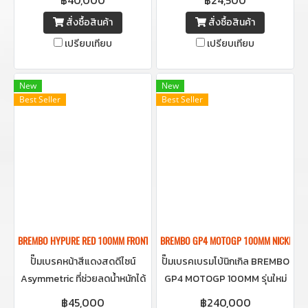
แสง โดดเด่นทุกมุมมอง
สั่งซื้อสินค้า
สั่งซื้อสินค้า
เปรียบเทียบ
เปรียบเทียบ
New
New
Best Seller
Best Seller
BREMBO HYPURE RED 100MM FRONT BRAKE CALIPER ปั๊มเบรคเบรมโบ้สีแดง 
BREMBO GP4 MOTOGP 100MM NICKEL FRO
ปั๊มเบรคหน้าสีแดงสดดีไซน์
ปั๊มเบรคเบรมโบ้นิกเกิล BREMBO
Asymmetric ที่ช่วยลดน้ำหนักได้
GP4 MOTOGP 100MM รุ่นใหม่
10%ทำให้เป็น Caliper ที่เบาที่สุด
ล่าสุดมาพร้อมครีบ ขนาด 4 สูบ
฿45,000
฿240,000