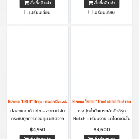
สั่งซื้อสินค้า
สั่งซื้อสินค้า
อะลูมิเนียม Billet ทั้งชิ้น แข็งแรง
เปรียบเทียบ
เปรียบเทียบ
พรีเมียมในทุกดีเทล
Rizoma "URLO" Grips -ปลอกมือแต่งริโซม่า
Rizoma "์Notch" Front clutch fluid res
ปลอกแฮนด์ Urlo – สวย เท่ จับ
กระปุกน้ำมันเบรก/คลัตช์รุ่น
กระชับทุกการควบคุม ผลิตจาก
Notch – เรียบง่าย แต่โดดเด่นใน
อะลูมิเนียม Billet ทั้งชิ้น ขนาด Ø
ทุกมุมมอง ดีไซน์มินิมอลแต่ดูแพง
฿4,950
฿4,600
22 มม. มาพร้อมดีไซน์ที่จับถนัดมือ
ด้วยการออกแบบที่ใส่ใจทุกราย