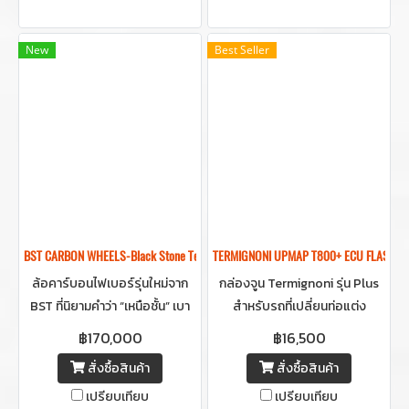
New
Best Seller
BST CARBON WHEELS-Black Stone Tek "STAR TEK"
TERMIGNONI UPMAP T800+ ECU FLASH
ล้อคาร์บอนไฟเบอร์รุ่นใหม่จาก
กล่องจูน Termignoni รุ่น Plus
BST ที่นิยามคำว่า “เหนือชั้น” เบา
สำหรับรถที่เปลี่ยนท่อแต่ง
ปลอดภัย มาตรฐาน TÜV ให้ความ
สามารถติดตั้งและเชื่อมต่อผ่าน
฿170,000
฿16,500
ทนทานและความสวยงาม น้ำหนัก
มือถือด้วย Bluetooth ได้เลย
สั่งซื้อสินค้า
สั่งซื้อสินค้า
เบาแต่แข็งแรง มีให้เลือกหลายสี
เพื่อปรับจูนระบบการทำงานของ
เปรียบเทียบ
เปรียบเทียบ
ดำ ทอง แดง เงิน ขาว น้ำเงิน ม่วง
รถให้สมบูรณ์ เพิ้มความแรง